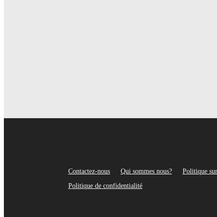
Chaque été, la même question revient sur les r
Contactez-nous
Qui sommes nous?
Politique su
Politique de confidentialité