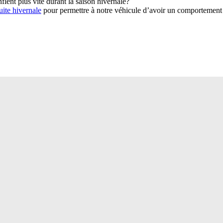
flent plus vite durant la saison hivernale?
ite hivernale
pour permettre à notre véhicule d’avoir un comportement 