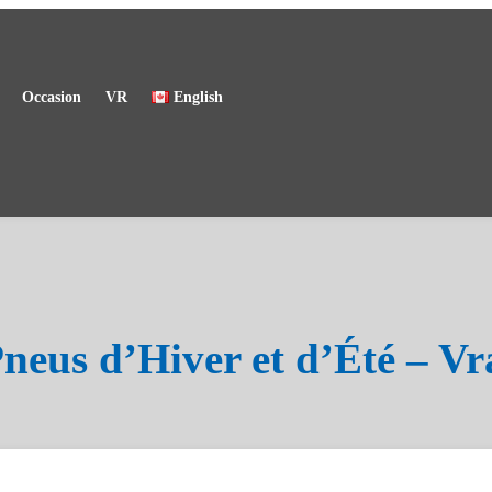
Occasion
VR
English
eus d’Hiver et d’Été – Vr